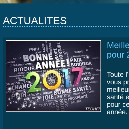
ACTUALITES
Meill
pour 
Toute 
vous p
meille
santé e
pour ce
année.